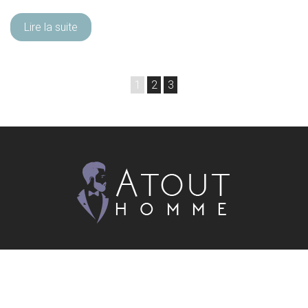
Lire la suite
1
2
3
La mode et le style ne s’acquièrent pas, il faut trouver son
style et se l’approprier !