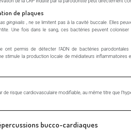
’élévation de la CRP induite par la parodontite peut directement
ation de plaques
s gingivalis
, ne se limitent pas à la cavité buccale. Elles peu
tite. Une fois dans le sang, ces bactéries peuvent coloniser l’e
aire ont permis de détecter l’ADN de bactéries parodontale
e stimule la production locale de médiateurs inflammatoires et
 de risque cardiovasculaire modifiable, au même titre que l’hyp
répercussions bucco-cardiaques