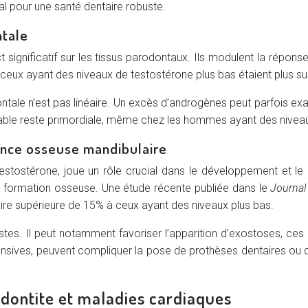
l pour une santé dentaire robuste.
ntale
t significatif sur les tissus parodontaux. Ils modulent la répon
eux ayant des niveaux de testostérone plus bas étaient plus su
ntale n’est pas linéaire. Un excès d’androgènes peut parfois ex
chable reste primordiale, même chez les hommes ayant des niv
sance osseuse mandibulaire
estostérone, joue un rôle crucial dans le développement et le m
 la formation osseuse. Une étude récente publiée dans le
Journal
re supérieure de 15% à ceux ayant des niveaux plus bas.
stes. Il peut notamment favoriser l’apparition d’exostoses, ce
nsives, peuvent compliquer la pose de prothèses dentaires ou cré
dontite et maladies cardiaques