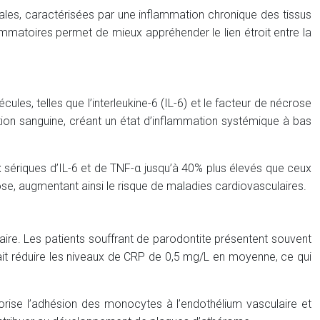
tales, caractérisées par une inflammation chronique des tissus
matoires permet de mieux appréhender le lien étroit entre la
es, telles que l’interleukine-6 (IL-6) et le facteur de nécrose
ation sanguine, créant un état d’inflammation systémique à bas
 sériques d’IL-6 et de TNF-α jusqu’à 40% plus élevés que ceux
se, augmentant ainsi le risque de maladies cardiovasculaires.
aire. Les patients souffrant de parodontite présentent souvent
ait réduire les niveaux de CRP de 0,5 mg/L en moyenne, ce qui
vorise l’adhésion des monocytes à l’endothélium vasculaire et