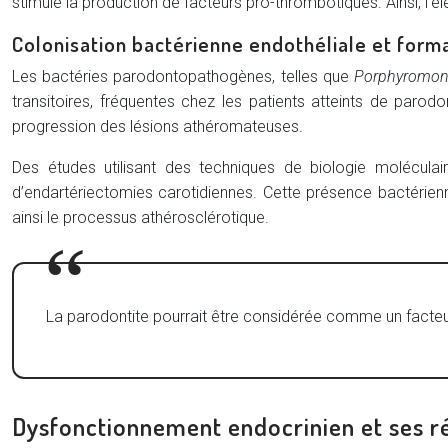
stimule la production de facteurs pro-thrombotiques. Ainsi, l
Colonisation bactérienne endothéliale et form
Les bactéries parodontopathogènes, telles que
Porphyromona
transitoires, fréquentes chez les patients atteints de parodon
progression des lésions athéromateuses.
Des études utilisant des techniques de biologie molécul
d’endartériectomies carotidiennes. Cette présence bactérienn
ainsi le processus athérosclérotique.
La parodontite pourrait être considérée comme un facteur
Dysfonctionnement endocrinien et ses 