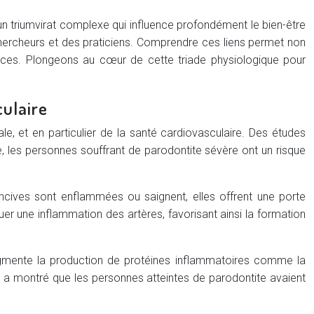
 triumvirat complexe qui influence profondément le bien-être
s chercheurs et des praticiens. Comprendre ces liens permet non
caces. Plongeons au cœur de cette triade physiologique pour
culaire
le, et en particulier de la santé cardiovasculaire. Des études
e, les personnes souffrant de parodontite sévère ont un risque
ncives sont enflammées ou saignent, elles offrent une porte
er une inflammation des artères, favorisant ainsi la formation
ugmente la production de protéines inflammatoires comme la
s a montré que les personnes atteintes de parodontite avaient