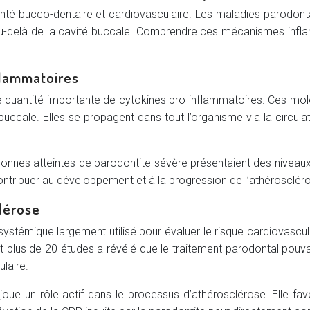
 santé bucco-dentaire et cardiovasculaire. Les maladies parodon
au-delà de la cavité buccale. Comprendre ces mécanismes inflam
flammatoires
quantité importante de cytokines pro-inflammatoires. Ces molécul
buccale. Elles se propagent dans tout l’organisme via la circul
nnes atteintes de parodontite sévère présentaient des niveaux
ntribuer au développement et à la progression de l’athéroscléro
clérose
ystémique largement utilisé pour évaluer le risque cardiovascul
 plus de 20 études a révélé que le traitement parodontal pouv
laire.
oue un rôle actif dans le processus d’athérosclérose. Elle fa