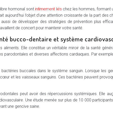
ilibre hormonal sont
intimement liés
chez les hommes, formant un
ait aujourd’hui l’objet d’une attention croissante de la part de
s aussi de développer des stratégies de prévention plus effi
aillent de concert pour maintenir votre santé.
anté bucco-dentaire et système cardiovas
 aliments. Elle constitue un véritable miroir de la santé généra
ies parodontales et diverses affections cardiaques. Par exempl
s bactéries buccales dans le système sanguin. Lorsque les ge
 cœur et les vaisseaux sanguins. Ces bactéries peuvent provoqu
arodontales peut avoir des répercussions systémiques. Elle a
diovasculaire. Une étude menée sur plus de 10 000 participant
yant une gencive saine.