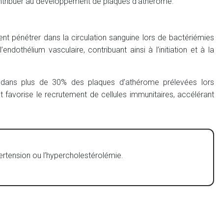
 contribuer au développement de plaques d’athérome.
vent pénétrer dans la circulation sanguine lors de bactériémies
ndothélium vasculaire, contribuant ainsi à l’initiation et à la
s dans plus de 30% des plaques d’athérome prélevées lors
 favorise le recrutement de cellules immunitaires, accélérant
ertension ou l’hypercholestérolémie.