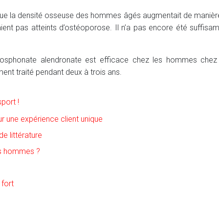
e la densité osseuse des hommes âgés augmentait de manière si
étaient pas atteints d’ostéoporose. Il n’a pas encore été suffi
phosphonate alendronate est efficace chez les hommes chez q
nt traité pendant deux à trois ans.
port !
ur une expérience client unique
e littérature
les hommes ?
 fort