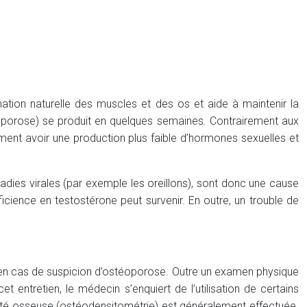
ation naturelle des muscles et des os et aide à maintenir la
oporose) se produit en quelques semaines. Contrairement aux
t avoir une production plus faible d’hormones sexuelles et
adies virales (par exemple les oreillons), sont donc une cause
cience en testostérone peut survenir. En outre, un trouble de
 en cas de suspicion d’ostéoporose. Outre un examen physique
 entretien, le médecin s’enquiert de l’utilisation de certains
ité osseuse (ostéodensitométrie) est généralement effectuée.