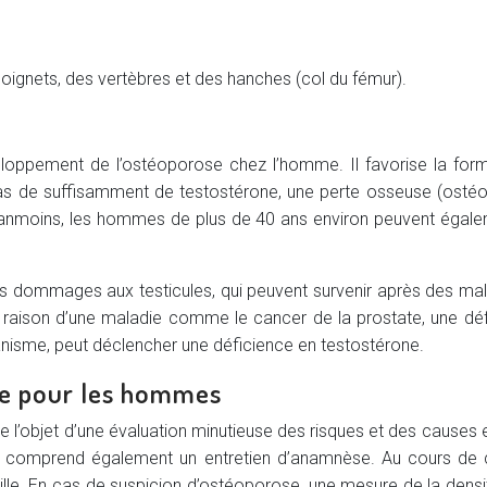
oignets, des vertèbres et des hanches (col du fémur).
eloppement de l’ostéoporose chez l’homme. Il favorise la form
pas de suffisamment de testostérone, une perte osseuse (osté
oins, les hommes de plus de 40 ans environ peuvent égalemen
les dommages aux testicules, qui peuvent survenir après des mal
raison d’une maladie comme le cancer de la prostate, une défi
anisme, peut déclencher une déficience en testostérone.
ose pour les hommes
’objet d’une évaluation minutieuse des risques et des causes
ela comprend également un entretien d’anamnèse. Au cours de cet
ille. En cas de suspicion d’ostéoporose, une mesure de la dens