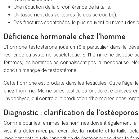
Une réduction de la circonférence de la taille.
Un tassement des vertèbres (le dos se courbe).
Des fractures spontanées, le plus souvent au niveau des p
Déficience hormonale chez l’homme
L’hormone testostérone joue un rôle particulier dans le dév
résilience du système squelettique. Si l’homme ne dispose 
femmes, les hommes ne connaissent pas la ménopause. Néanm
donc un manque de testostérone.
Cette hormone est produite dans les testicules. Outre l’âge, 
chez l’homme. Même si les testicules ont dû être enlevés en 
l’hypophyse, qui contrôle la production d’hormones dans l’org
Diagnostic : clarification de l’ostéopor
Comme pour les femmes, les hommes doivent également faire l
visant à déterminer, par exemple, la mobilité et la taille, c
médicaments ou de l’apparition de l’ostéoporose dans la fam